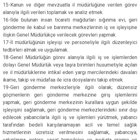
15-Kanun ve diğer mevzuatla il müdürlüğüne verilen görev
alanıyla ilgili verileri toplamak ve analiz etmek.
16-İlde bulunan insan ticareti mağdurları sığınma evi, geri
gönderme ile kabul ve barınma merkezlerinin iş ve işleyişine
ilişkin Genel Müdürlükçe verilecek görevleri yapmak.
17-İl müdürlüğünün işleyişi ve personeliyle ilgili düzenleyici
tedbirleri almak ve uygulamak.
18-Genel Müdürlüğün görev alanıyla ilgili iş ve işlemlerden
dolayı Genel Müdürlük veya taşra birimleri husumetiyle açılan
ve il müdürlüklerine intikal eden yargı mercilerindeki davaları
ikame, takip ve müdafaa ile icra dosyalarını takip etmek.
19-Geri gönderme merkezleriyle ilgili olarak; düzensiz
göçmenlerin geri gönderme merkezine giriş işlemlerini
yapmak, geri gönderme merkezinin kurallara uygun şekilde
işleyişini sağlamak, geri gönderme merkezlerindeki sınır dışı
edilecek yabancılarla ilgili iş ve işlemleri yürütmek, yabancı
tarafından bedeli karşılanamayan acil ve temel sağlık
hizmetlerinin ücretsiz verilmesini sağlamak, yabancıya;
yakınlarına, notere, yasal temsilciye ve avukata erişme ve