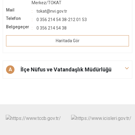
Merkez/TOKAT
Mail
tokat@nvi.gov.tr
Telefon
0 356 214 54 38-212 01 53
Belgegeçer
0 356 214 54 38
Haritada Gör
İlçe Nüfus ve Vatandaşlık Müdürlüğü
A