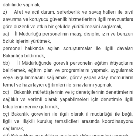
dahilinde yapmak,
z) Afet ve acil durum, seferberlik ve savaş halleri ile sivil
savunma ve koruyucu güvenlik hizmetlerinin ilgili mevzuatlara
göre düzenli ve etkin bir şekilde yürütülmesini sağlamak,
aa) İl Müdürlüğü personelinin maaş, disiplin, izin ve benzeri
özlük işlerini yürütmek,
personel hakkında açılan soruşturmalar ile ilgili davaları
Bakanlığa bildirmek,
bb) İl Müdürlüğünde görevli personelin eğitim ihtiyaçlarını
belirlemek, eğitim plan ve programlarını yapmak, uygulamak
veya uygulanmasını sağlamak, görev yapan aday memurların
temel ve hazırlayıcı eğitimleri ile sınavlarını yapmak,
cc) Bakanlık müfettişlerinin ve iç denetçilerinin denetimlerini
sağlıklı ve verimli olarak yapabilmeleri için denetimle ilgili
taleplerini yerine getirmek,
çç) Bakanlık görevleri ile ilgili olarak il müdürlüğü ile bağlı,
ilgili ve ilişkili kuruluş temsilcileri arasında koordinasyonu
sağlamak,
dd) Bakanlıkça ve valilikçe verilecek diğer görevleri yapmak,