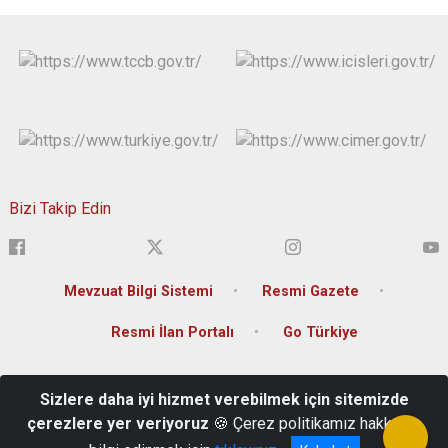
Bizi Takip Edin
Mevzuat Bilgi Sistemi
Resmi Gazete
Resmi İlan Portalı
Go Türkiye
Tokat İl Özel İdaresi (Karşıyaka Mahallesi, Orhangazi Caddesi, 26
Sizlere daha iyi hizmet verebilmek için sitemizde
Haziran Atatürk Kültür Sarayı)
çerezlere yer veriyoruz
🍪 Çerez politikamız hakkında
+90 (356) 214 10 01